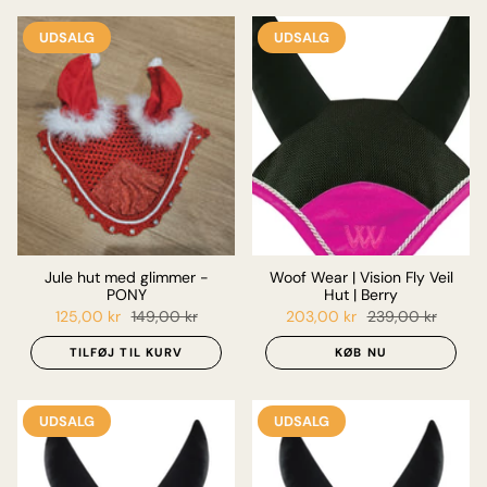
UDSALG
UDSALG
Jule hut med glimmer -
Woof Wear | Vision Fly Veil
PONY
Hut | Berry
125,00 kr
149,00 kr
203,00 kr
239,00 kr
TILFØJ TIL KURV
KØB NU
UDSALG
UDSALG